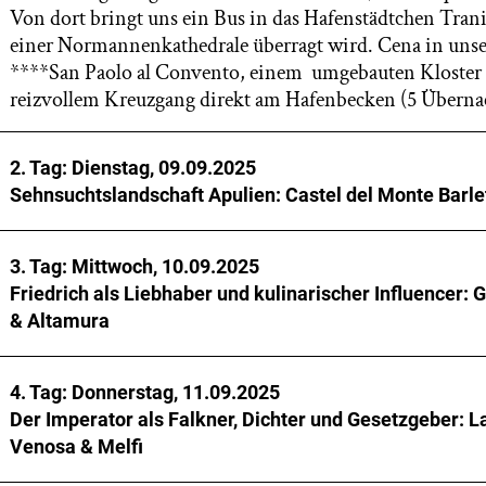
Von dort bringt uns ein Bus in das Hafenstädtchen Trani
einer Normannenkathedrale überragt wird. Cena in unse
****San Paolo al Convento, einem umgebauten Kloster
reizvollem Kreuzgang direkt am Hafenbecken (5 Überna
2. Tag: Dienstag, 09.09.2025
Sehnsuchtslandschaft Apulien: Castel del Monte Barle
Die Krone Apuliens: Weithin beherrscht der achteckige 
3. Tag: Mittwoch, 10.09.2025
Hügellandschaft der Murge – und gibt bis heute Rätsel au
Friedrich als Liebhaber und kulinarischer Influencer: G
del Monte Jagdschloss, nie genutzte Kaiserresidenz,
& Altamura
Kreuzzugserinnerung oder einfach eine „Karawanserei“ f
durchreisende Beamte? Nach einer mittäglichen Stärkun
Legenden ranken sich um Bianca Lancia, Geliebte des Ka
wir durch das Städtchen Andria, wo Friedrichs Gattinne
4. Tag: Donnerstag, 11.09.2025
Mutter König Manfreds. Hielt Friedrich die schöne Pie
Brienne und Isabella Plantagenet begraben sind Wie sah 
Der Imperator als Falkner, Dichter und Gesetzgeber: L
Eifersucht im Normannenschloss Gioia del Colle in har
Eine Büste im Museo Civico der Hafenstadt Barletta sorgt
Venosa & Melfi
Klausur? Schauergeschichten und edle Architektur erwar
Kontroversen.
In Altamura an der Grenze zur Basilikata erleben wir, wi