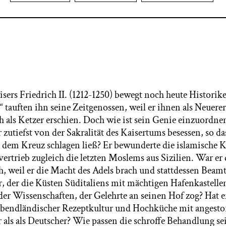
isers Friedrich II. (1212-1250) bewegt noch heute Histori
 tauften ihn seine Zeitgenossen, weil er ihnen als Neuere
 als Ketzer erschien. Doch wie ist sein Genie einzuordne
 zutiefst von der Sakralität des Kaisertums besessen, so d
tt dem Kreuz schlagen ließ? Er bewunderte die islamische K
ertrieb zugleich die letzten Moslems aus Sizilien. War er 
 weil er die Macht des Adels brach und stattdessen Beamt
r, der die Küsten Süditaliens mit mächtigen Hafenkastelle
 der Wissenschaften, der Gelehrte an seinen Hof zog? Hat e
abendländischer Rezeptkultur und Hochküche mit angesto
r als als Deutscher? Wie passen die schroffe Behandlung s