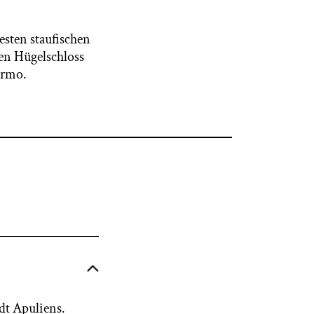
esten staufischen
hen Hügelschloss
ermo.
dt Apuliens.