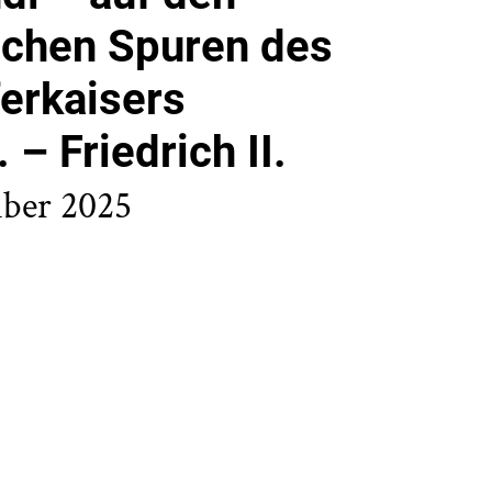
schen Spuren des
erkaisers
. – Friedrich II.
mber 2025