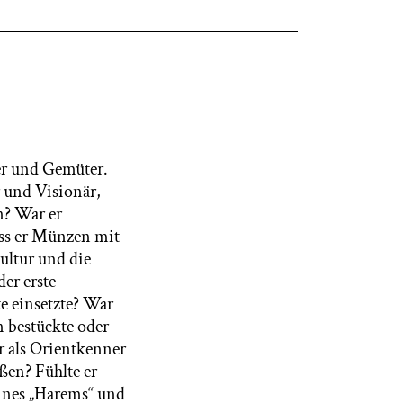
ker und Gemüter.
r und Visionär,
n? War er
ass er Münzen mit
ultur und die
der erste
e einsetzte? War
n bestückte oder
r als Orientkenner
ßen? Fühlte er
eines „Harems“ und