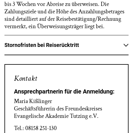
bis 3 Wochen vor Abreise zu überweisen. Die
Zahlungsziele und die Höhe des Anzahlungsbetrages
sind detailliert auf der Reisebestätigung/Rechnung
vermerkt, ein Überweisungsträger liegt bei.
Stornofristen bei Reiserücktritt
Nach dem jederzeit vor Reisebeginn möglichen
Rücktritt ist der Reisende verpflichtet, grundsätzlich
pauschal folgende Entschädigungen ausgehend vom
Kontakt
Gesamtreisepreis je nach Reiseart und
Rücktrittszeitpunkt zu zahlen:
Ansprechpartnerin für die Anmeldung:
– bis zum 45. Tag vor Reisantritt 0% des
Maria Kißlinger
Gesamtreisepreises (17. Februar 2022)
Geschäftsführerin des Freundeskreises
– ab 44. bis 30. Tag vor Reiseantritt 25%
Evangelische Akademie Tutzing e.V.
– ab 29. bis 15. Tag vor Reiseantritt 35%
Tel.: 08158 251-130
– ab 14. bis 08. Tag vor Reiseantritt 50%