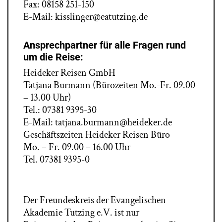
Fax: 08158 251-150
– ab 07. bis 02. Tag vor Reiseantritt 60%
E-Mail:
kisslinger@
eatutzing.de
– ab dem 1. Tag und bei Nichterscheinen 90%
Wir empfehlen den Abschluss einer Reise-
Ansprechpartner für alle Fragen rund
Rücktrittskosten-Versicherung oder eines
um die Reise:
Versicherungspaketes. Preise und Bedingungen
Heideker Reisen GmbH
können bei Heideker Reisen GmbH angefragt und
Tatjana Burmann (Bürozeiten Mo.-Fr. 09.00
gebucht werden.
– 13.00 Uhr)
Tel.: 07381 9395-30
E-Mail: tatjana.burmann@heideker.de
Geschäftszeiten Heideker Reisen Büro
Mo. – Fr. 09.00 – 16.00 Uhr
Tel. 07381 9395-0
Der Freundeskreis der Evangelischen
Akademie Tutzing e.V. ist nur