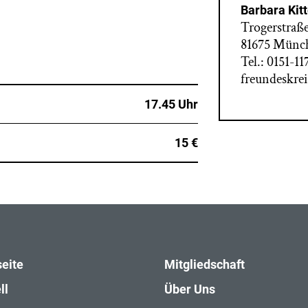
Barbara Kit
Trogerstraße
81675 Münc
Tel.: 0151-1
freundeskre
17.45 Uhr
15 €
seite
Mitgliedschaft
ll
Über Uns