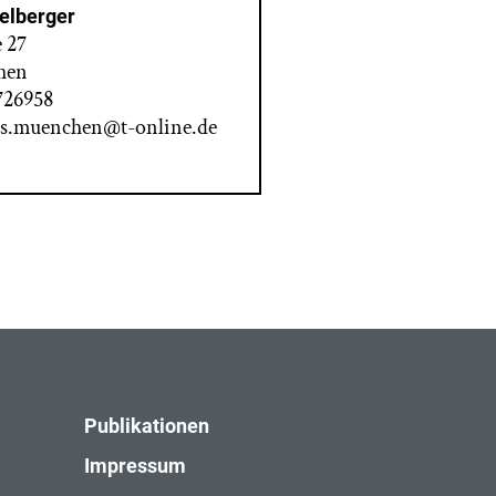
telberger
 27
hen
1726958
is.muenchen@t-online.de
Publikationen
Impressum