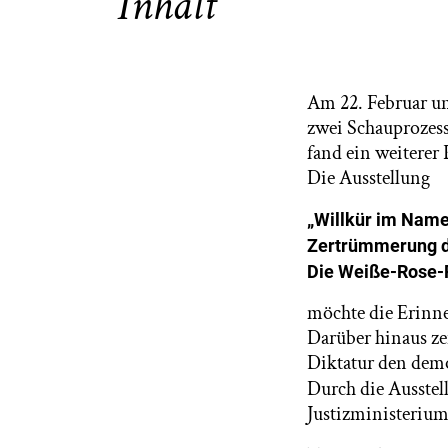
Inhalt
Am 22. Februar un
zwei Schauprozes
fand ein weiterer
D
ie Ausstellung
„
Willkür im Name
Zertrümmerung de
Die Weiße-Rose-
möchte die Erinne
Darüber hinaus zei
Diktatur den demo
Durch die Ausstel
Justizministerium