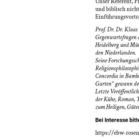
Unser Referent, P
und biblisch nich
Einführungsvortra
Prof. Dr. Dr. Klaas
Gegenwartsfragen a
Heidelberg und Mün
den Niederlanden.
Seine Forschungssc
Religionsphilosophi
Concordia in Bambe
Garten“ gewann den
Letzte Veröffentlic
der Kühe, Roman, T
zum Heiligen, Güter
Bei Interesse bit
https://ebw-rose