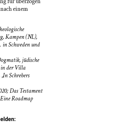
ung für überzogen
 nach einem
heologische
rg, Kampen (NL),
a. in Schweden und
ogmatik, jüdische
 in der Villa
„In Schrebers
2020; Das Testament
n. Eine Roadmap
melden: