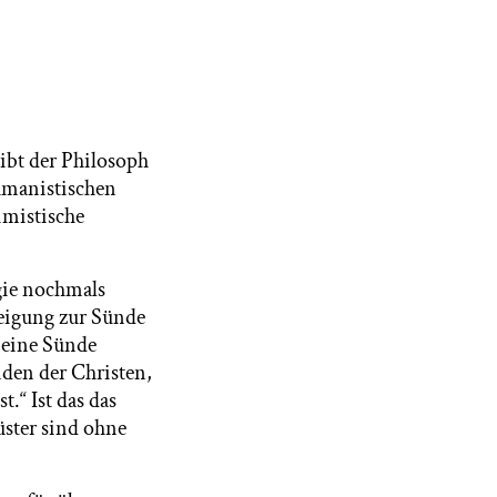
ibt der Philosoph
umanistischen
imistische
gie nochmals
Neigung zur Sünde
r eine Sünde
nden der Christen,
.“ Ist das das
üster sind ohne