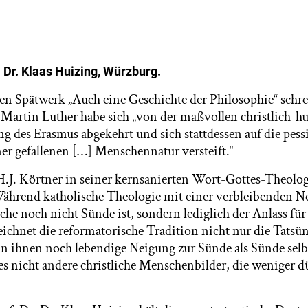
. Dr. Klaas Huizing, Würzburg.
en Spätwerk „Auch eine Geschichte der Philosophie“ schre
Martin Luther habe sich „von der maßvollen christlich-h
ng des Erasmus abgekehrt und sich stattdessen auf die pess
er gefallenen […] Menschennatur versteift.“
 H.J. Körtner in seiner kernsanierten Wort-Gottes-Theolo
Während katholische Theologie mit einer verbleibenden 
olche noch nicht Sünde ist, sondern lediglich der Anlass fü
ichnet die reformatorische Tradition nicht nur die Tatsü
n ihnen noch lebendige Neigung zur Sünde als Sünde selbst
es nicht andere christliche Menschenbilder, die weniger d