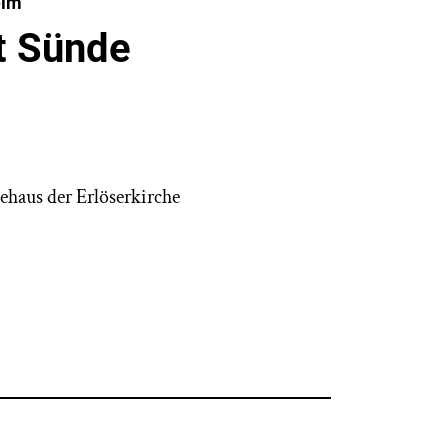
eim
t Sünde
haus der Erlöserkirche