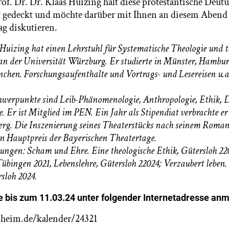
rof. Dr. Dr. Klaas Huizing hält diese protestantische Deut
t gedeckt und möchte darüber mit Ihnen an diesem Abend
g diskutieren.
 Huizing hat einen Lehrstuhl für Systematische Theologie und t
n der Universität Würzburg. Er studierte in Münster, Hambu
chen. Forschungsaufenthalte und Vortrags- und Lesereisen u.
hwerpunkte sind Leib-Phänomenologie, Anthropologie, Ethik, D
e. Er ist Mitglied im
PEN
. Ein Jahr als Stipendiat verbrachte er
rg. Die Inszenierung seines Theaterstücks nach seinem Roman 
 Hauptpreis der Bayerischen Theatertage.
hungen: Scham und Ehre. Eine theologische Ethik, Gütersloh 2
übingen 2021, Lebenslehre, Gütersloh 22024; Verzaubert lebe
sloh 2024.
te bis zum 11.03.24 unter folgender Internetadresse an
nheim.de/kalender/24321