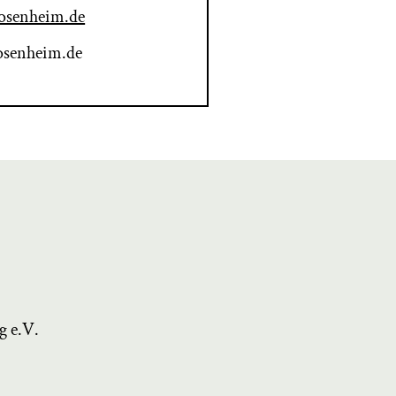
osenheim.de
senheim.de
g e.V.