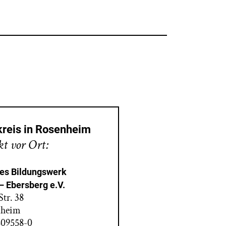
reis in Rosenheim
t vor Ort:
es Bildungswerk
 Ebersberg e.V.
tr. 38
nheim
809558-0