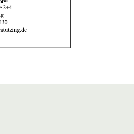
e 2+4
ng
 130
atutzing.de