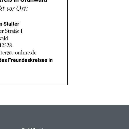
t vor Ort:
n Stalter
 Straße 1
wald
412528
alter@t-online.de
es Freundeskreises in