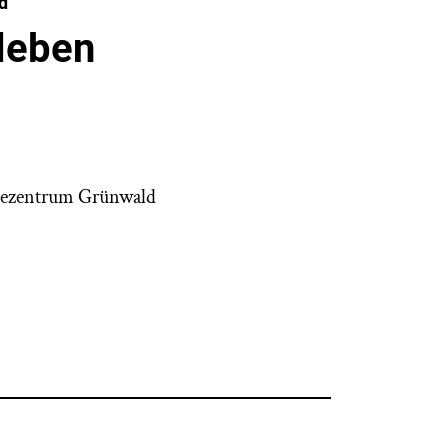
d
leben
dezentrum Grünwald