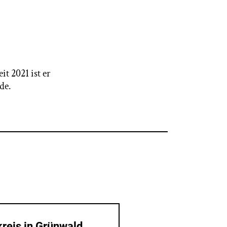
t 2021 ist er
de.
reis in Grünwald