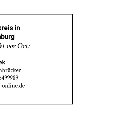
reis in
nburg
t vor Ort:
ek
nbrücken
/5499989
-online.de